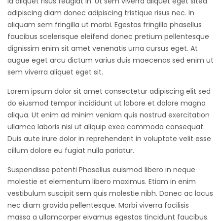
id aliquet risus feugiat in. Ut sem viverra aliquet eget sited
adipiscing diam donec adipiscing tristique risus nec. In
aliquam sem fringilla ut morbi. Egestas fringilla phasellus
faucibus scelerisque eleifend donec pretium pellentesque
dignissim enim sit amet venenatis urna cursus eget. At
augue eget arcu dictum varius duis maecenas sed enim ut
sem viverra aliquet eget sit.
Lorem ipsum dolor sit amet consectetur adipiscing elit sed
do eiusmod tempor incididunt ut labore et dolore magna
aliqua. Ut enim ad minim veniam quis nostrud exercitation
ullamco laboris nisi ut aliquip exea commodo consequat.
Duis aute irure dolor in reprehenderit in voluptate velit esse
cillum dolore eu fugiat nulla pariatur.
Suspendisse potenti Phasellus euismod libero in neque
molestie et elementum libero maximus. Etiam in enim
vestibulum suscipit sem quis molestie nibh. Donec ac lacus
nec diam gravida pellentesque. Morbi viverra facilisis
massa a ullamcorper eivamus egestas tincidunt faucibus.